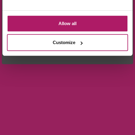
gegevens, zoals is aangegeven in de
privacyverklaring
.
Aanmelden!
Wees de eerste die op de hoogte is van de
aanbiedingen en nieuwtjes.