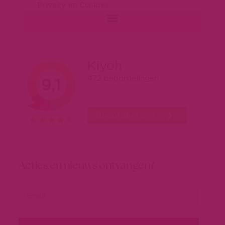
Acties en nieuws ontvangen?
Consent
Details
About
This website uses cookies
We use cookies to personalise content and ads, to
SUBSCRIBE
provide social media features and to analyse our traffic.