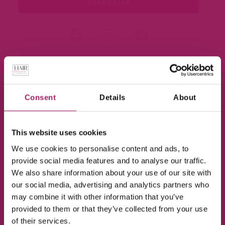
We also share information about your use of our site with
our social media, advertising and analytics partners who
may combine it with other information that you’ve
provided to them or that they’ve collected from your use
of their services.
×
Meld je aan voor de nieuwsbrief en ontvang
10% KORTING!
Allow all
Op alle producten in de webshop
Customize
(m.u.v. de sale-producten).
Ik ga akkoord met de verwerking van mijn