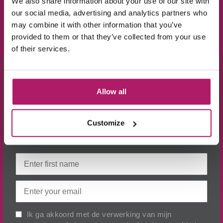
We also share information about your use of our site with
our social media, advertising and analytics partners who
may combine it with other information that you’ve
provided to them or that they’ve collected from your use
of their services.
×
Meld je aan voor de nieuwsbrief en ontvang
Allow all
10% KORTING!
Op alle producten in de webshop
Customize
(m.u.v. de sale-producten).
Ik ga akkoord met de verwerking van mijn