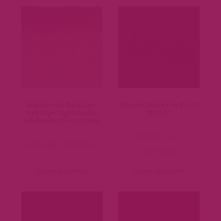
Balmain Hair Backstage
Balmain DoubleHair® Weft
Weft Super Light Double
Black 1#
Ash Blonde 10AA# Ombrè
€
259,95
-
€
199,00
-
€
329,00
€
499,95
Opties selecteren
Opties selecteren