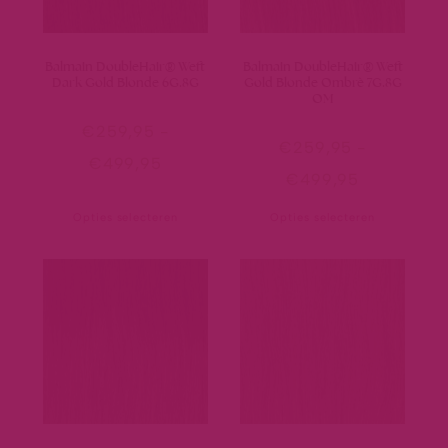
Balmain DoubleHair® Weft
Balmain DoubleHair® Weft
Dark Gold Blonde 6G.8G
Gold Blonde Ombrè 7G.8G
OM
€
259,95
-
€
259,95
-
€
499,95
€
499,95
Opties selecteren
Opties selecteren