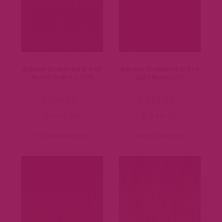
Balmain DoubleHair® Weft
Balmain DoubleHair® Weft
Brown Ombrè 3.5OM
Light Brown L5#
€
259,95
-
€
259,95
-
€
499,95
€
499,95
Opties selecteren
Opties selecteren