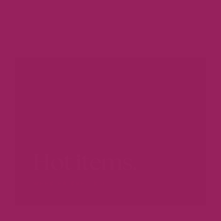
Hot items.
WEES ER SNEL BIJ...