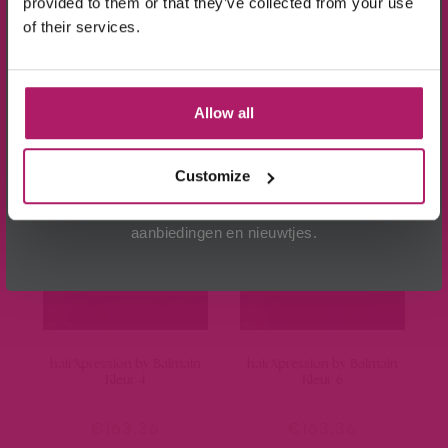
provided to them or that they’ve collected from your use
hairXpression by Balmain
hairXpression by Balmain
of their services.
Kleur 2
Kleur 2/4
€
163,36
€
163,36
Ik ga akkoord met de verwerking van mijn
Allow all
gegevens, zoals is aangegeven in de
privacyverklaring
.
Lees verder
Lees verder
Aanmelden!
Customize
Wees de eerste die op de hoogte is van de
aanbiedingen en nieuwtjes.
hairXpression by Balmain
hairXpression by Balmain
Kleur 4
Kleur 6
€
163,36
€
163,36