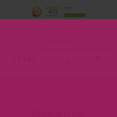
100% human
voor 22:00
Achteraf
hair
besteld
betalen
morgen in huis
0
WINKEL
Balmain Hair