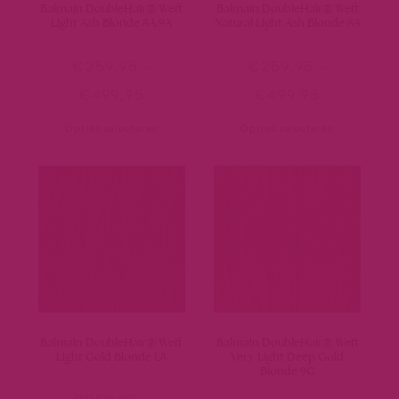
Balmain DoubleHair® Weft
Balmain DoubleHair® Weft
Light Ash Blonde 8A.9A
Natural Light Ash Blonde 8A
€
259,95
-
€
259,95
-
€
499,95
€
499,95
Opties selecteren
Opties selecteren
Balmain DoubleHair® Weft
Balmain DoubleHair® Weft
Light Gold Blonde L8
Very Light Deep Gold
Blonde 9G