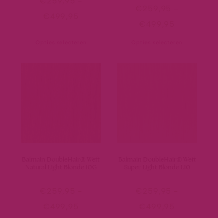
€
259,95
-
€
259,95
-
€
499,95
€
499,95
Opties selecteren
Opties selecteren
Balmain DoubleHair® Weft
Balmain DoubleHair® Weft
Natural Light Blonde 10G
Super Light Blonde L10
€
259,95
-
€
259,95
-
€
499,95
€
499,95